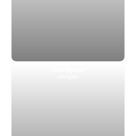
André Myssior
Advogado