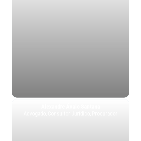
Alexandre Ávalo Santana
Advogado
Consultor Jurídico
Procurador
,
,