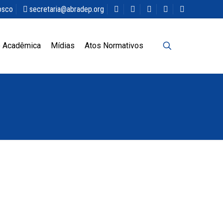
osco
secretaria@abradep.org
 Acadêmica
Mídias
Atos Normativos