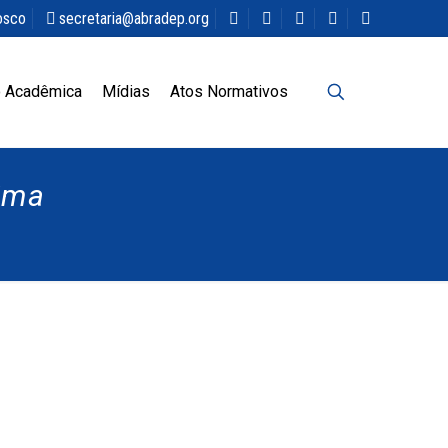
osco
secretaria@abradep.org
 Acadêmica
Mídias
Atos Normativos
Lima