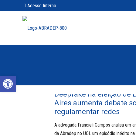
Acesso Interno
Abrir a barra de ferramentas
Deepfake na eleição de 
Aires aumenta debate s
regulamentar redes
A advogada Francieli Campos analisa em ar
da Abradep no UOL um episódio inédito na 