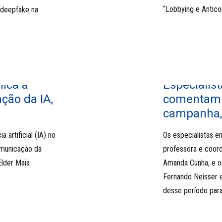
“Lobbying e Antico
 deepfake na
lica a
Especiali
ção da IA,
comentam a
campanha, 
 artificial (IA) no
Os especialistas e
omunicação da
professora e coor
lder Maia
Amanda Cunha, e o
Fernando Neisser 
desse período para