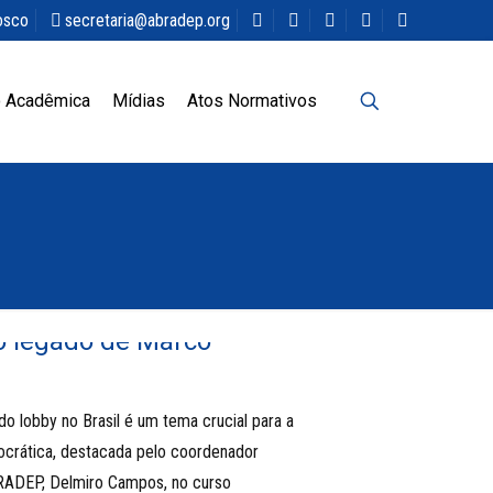
osco
secretaria@abradep.org
 Acadêmica
Mídias
Atos Normativos
o legado de Marco
o lobby no Brasil é um tema crucial para a
ocrática, destacada pelo coordenador
BRADEP, Delmiro Campos, no curso