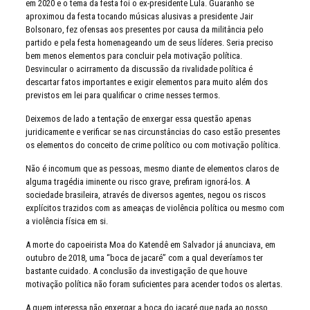
em 2020 e o tema da festa foi o ex-presidente Lula. Guaranho se
aproximou da festa tocando músicas alusivas a presidente Jair
Bolsonaro, fez ofensas aos presentes por causa da militância pelo
partido e pela festa homenageando um de seus líderes. Seria preciso
bem menos elementos para concluir pela motivação política.
Desvincular o acirramento da discussão da rivalidade política é
descartar fatos importantes e exigir elementos para muito além dos
previstos em lei para qualificar o crime nesses termos.
Deixemos de lado a tentação de enxergar essa questão apenas
juridicamente e verificar se nas circunstâncias do caso estão presentes
os elementos do conceito de crime político ou com motivação política.
Não é incomum que as pessoas, mesmo diante de elementos claros de
alguma tragédia iminente ou risco grave, prefiram ignorá-los. A
sociedade brasileira, através de diversos agentes, negou os riscos
explícitos trazidos com as ameaças de violência política ou mesmo com
a violência física em si.
A morte do capoeirista Moa do Katendê em Salvador já anunciava, em
outubro de 2018, uma “boca de jacaré” com a qual deveríamos ter
bastante cuidado. A conclusão da investigação de que houve
motivação política não foram suficientes para acender todos os alertas.
A quem interessa não enxergar a boca do jacaré que nada ao nosso