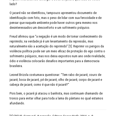
lado?
O jacaré não se identificou, tampouco apresentou documento de
identificação com foto, mas o peso de lidar com sua ferocidade e de
pensar que naquele ambiente pode haver outros gera mesmo nos
desinteressados um desconforto e um sofrimento psíquico.
Freud afirmou que “a negação é um modo de tomar conhecimento do
reprimido; na verdade já é um levantamento da repressão, mas
naturalmente não a aceitação do reprimido” [1]. Reprimir os perigos da
violência política pode ser um meio eficaz de proteção do ego contra o
sofrimento psíquico, mas nos deixa expostos num ano onde rivalidade,
ódio e violência colocarão desafios importantes para a democracia
brasileira.
Leonel Brizola costumava questionar: “Tem rabo de jacaré, couro de
jacaré, boca de jacaré, pé de jacaré, olho de jacaré, corpo de jacaré e
cabeça de jacaré, como é que não é jacaré?”
Pois bem, o jacaré já atacou o banhista, mas continuam chamando de
tronco para evitar olhar para toda a lama do pântano no qual estamos
afundando.