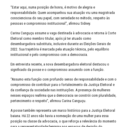
“Estar aqui, numa posição de honra, é motivo de alegria e
responsabilidade. Quem acompanhou sua atuação viu uma magistrada
conscienciosa do seu papel, com seriedade no método, respeito às
pessoas e compromisso institucional”, afirmou Sidney.
Carina Canguçu assume a vaga destinada à advocacia e retorna à Corte
Eleitoral como membro titular, após já ter atuado como
desembargadora substituta, inclusive durante as Eleições Gerais de
2022. Sua trajetória é marcada pela atuação técnica, pelo equilíbrio
institucional e pelo compromisso com a democracia.
Em entrevista recente, a nova desembargadora eleitoral destacou o
significado da posse e o compromisso assumido com a função.
“Assumo esta função com profundo senso de responsabilidade e com o
compromisso de contribuir para o fortalecimento da Justiça Eleitoral e
da confiança da sociedade nas instituições. A presença de mulheres
nesses espaços reafirma que a democracia se constrói com pluralidade,
pertencimento e respeito”, afirmou Carina Canguçu.
A posse também representa um marco histórico para a Justiça Eleitoral
baiana. Há 22 anos não havia a nomeação de uma mulher para essa
posição na classe da advocacia, o que reforça a relevância do momento
para a representatividade feminina nos espaços de decisão do