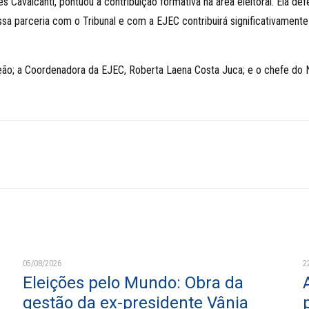
es Cavalcanti, pontuou a contribuição formativa na área eleitoral. Ela 
ssa parceria com o Tribunal e com a EJEC contribuirá significativament
Simeão; a Coordenadora da EJEC, Roberta Laena Costa Juca; e o chefe do
05/08/2026
2
Eleições pelo Mundo: Obra da
gestão da ex-presidente Vânia