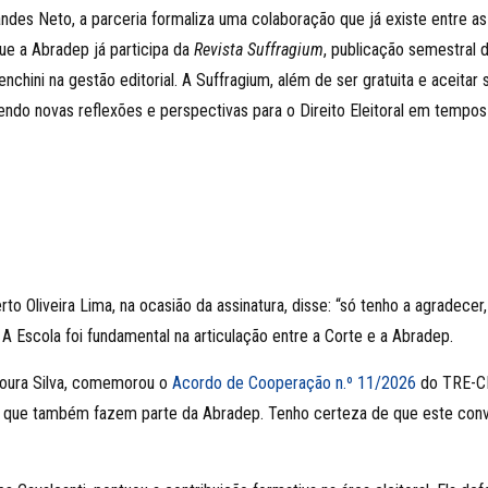
es Neto, a parceria formaliza uma colaboração que já existe entre as
que a Abradep já participa da
Revista Suffragium
, publicação semestral d
nchini na gestão editorial. A Suffragium, além de ser gratuita e aceitar
endo novas reflexões e perspectivas para o Direito Eleitoral em tempos
to Oliveira Lima, na ocasião da assinatura, disse: “só tenho a agradecer,
 Escola foi fundamental na articulação entre a Corte e a Abradep.
Moura Silva, comemorou o
Acordo de Cooperação n.º 11/2026
do TRE-CE 
o que também fazem parte da Abradep. Tenho certeza de que este convên