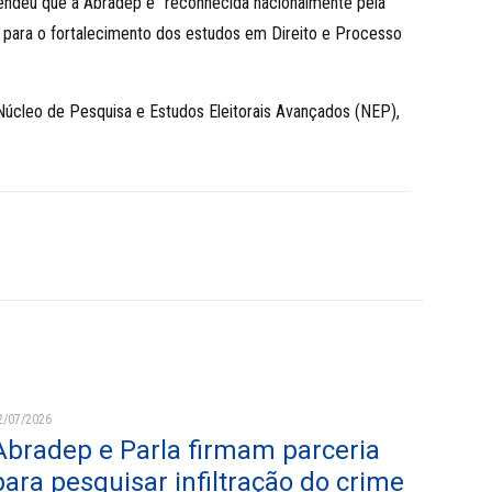
defendeu que a Abradep é “reconhecida nacionalmente pela
e para o fortalecimento dos estudos em Direito e Processo
 Núcleo de Pesquisa e Estudos Eleitorais Avançados (NEP),
2/07/2026
Abradep e Parla firmam parceria
para pesquisar infiltração do crime