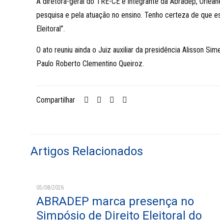
A diretora-geral do TRE-CE e integrante da Abradep, Orlean
pesquisa e pela atuação no ensino. Tenho certeza de que e
Eleitoral”.
O ato reuniu ainda o Juiz auxiliar da presidência Alisson 
Paulo Roberto Clementino Queiroz.
Compartilhar
Artigos Relacionados
05/08/2026
ABRADEP marca presença no
Simpósio de Direito Eleitoral do