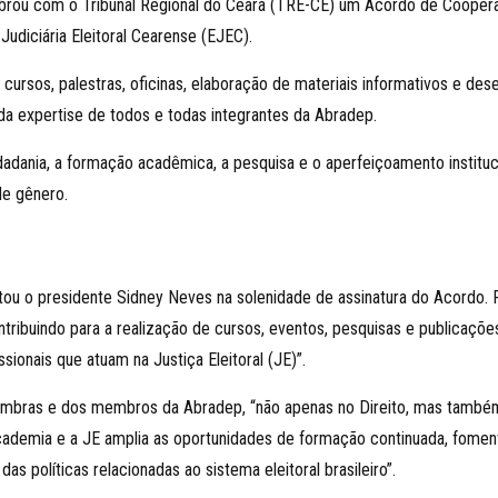
lebrou com o Tribunal Regional do Ceará (TRE-CE) um Acordo de Coopera
 Judiciária Eleitoral Cearense (EJEC).
ursos, palestras, oficinas, elaboração de materiais informativos e des
da expertise de todos e todas integrantes da Abradep.
dadania, a formação acadêmica, a pesquisa e o aperfeiçoamento institucio
de gênero.
ntou o presidente Sidney Neves na solenidade de assinatura do Acordo. 
ntribuindo para a realização de cursos, eventos, pesquisas e publicaç
sionais que atuam na Justiça Eleitoral (JE)”.
mbras e dos membros da Abradep, “não apenas no Direito, mas também 
Academia e a JE amplia as oportunidades de formação continuada, foment
das políticas relacionadas ao sistema eleitoral brasileiro”.