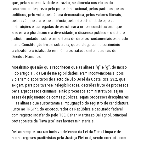
que, pela sua emotividade e irrazão, se alimenta nos vícios do
fascismo: o desprezo pelo poder institucional, pelos partidos, pelos
políticos, pelo voto, pela ágora democrática, pelos valores liberais,
pela razão, pela arte, pela ciência, pela intelectualidade e pelas
instituições encarregadas de estruturar a ordem constitucional que
sustenta o pluralismo e a diversidade, o dissenso público e o debate
judicial fundados sobre um sistema de direitos fundamentais escorado
numa Constituição livre e soberana, que dialoga com o patrimônio
civilizatório cristalizado em inúmeros tratados internacionais de
Direitos Humanos.
Moralismo que não quis reconhecer que as alíneas “q” e “g”, do inciso
I, do artigo 1º, da Lei de Inelegibilidades, eram inconvencionais, pois
violariam dispositivos do Pacto de São José da Costa Rica, 23.2, que
exigem, para positivar-se inelegibilidades, decisões fruto de processos
penais/processos criminais, e não processos administrativos, sejam
esses de julgamento de contas públicas, sejam processos disciplinares
— as alíneas que sustentaram a impugnação do registro de candidatura,
junto ao TRE-PR, do ex-procurador da República e deputado federal
com registro indeferido pelo TSE, Deltan Martinazo Dallagnol, principal
protagonista da “lava jato” nas hostes ministeriais.
Deltan sempre fora um incisivo defensor da Lei da Ficha Limpa e de
suas exegeses punitivistas pela Justiça Eleitoral, sendo coerente com