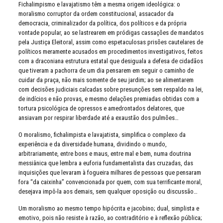
Fichalimpismo e lavajatismo têm a mesma origem ideológica: o
moralismo corruptor da ordem constitucional, assacador da
democracia, criminalizador da política, dos políticos e da própria
vontade popular, ao se lastrearem em pródigas cassações de mandatos
pela Justiça Eleitoral, assim como espetaculosas prisões cautelares de
políticos meramente acusados em procedimentos investigativos, feitos
com a draconiana estrutura estatal que desiguala a defesa de cidadãos
que tiveram a pachorra de um dia pensarem em seguir o caminho de
cuidar da praça, não mais somente de seu jardim; ao se alimentarem
com decisões judiciais calcadas sobre presunções sem respaldo na lei,
de indícios e não provas, e mesmo delações premiadas obtidas com a
tortura psicológica de opressos e amedrontados delatores, que
ansiavam por respirar liberdade até a exaustão dos pulmões…
O moralismo, fichalimpista e lavajatista, simplifica o complexo da
experiência e da diversidade humana, dividindo o mundo,
arbitrariamente, entre bons e maus, entre mal e bem, numa doutrina
messiânica que lembra a euforia fundamentalista das cruzadas, das
inquisições que levaram à fogueira milhares de pessoas que pensaram
fora “da caixinha” convencionada por quem, com sua terrificante moral,
desejava impô-la aos demais, sem qualquer oposição ou discussão…
Um moralismo ao mesmo tempo hipócrita e jacobino; dual, simplista e
emotivo, pois não resiste à razão, ao contraditório e à reflexão pública;