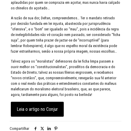
aplaudidas por quem se comprazia em açoitar, mas nunca havia calçado
os chinelos do açoitado…
A razão de sua dor, Deltan, compreendemos… Ter o mandato retirado
por decisão fundada em lei injusta, abastecida por jurisprudência
“ofensiva”, e o “bom” ser igualado ao “mau”, pois a incidência da regra
de inelegibilidades não vê coração nem passado; ser considerado “ficha
suja”, por quem tinha prazer de jactar-se de “incorruptível” (para
lembrar Robespierre), é algo que no espelho moral da existência pode
fazer estranharmos, senão a nossa própria imagem, nossas escolhas…
Talvez agora os “moralistas” defensores da lei ficha limpa passem a
ouvir melhor os “constitucionalistas”, prosélitos da democracia e do
Estado de Direito; talvez as nossas fileiras engrossem, e recebamos
“novos cristãos”, que, compreensivelmente, renegarão sua fé anterior
com o real medo das práticas e entendimentos constantes do malleus
maleficarum do moralismo eleitoral brasileiro, que, ao que parece,
agora, tardiamente para alguns, foi posto na berlinda!
Leia o artigo no Conjur
Compartilhar