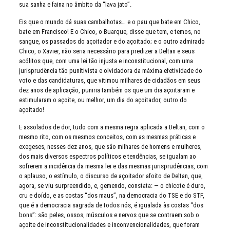
sua sanha e faina no âmbito da “lava jato”.
Eis que o mundo dá suas cambalhotas… e o pau que bate em Chico,
bate em Francisco! E o Chico, o Buarque, disse que tem, e temos, no
sangue, os passados do açoitador e do açoitado; e o outro admirado
Chico, o Xavier, não seria necessário para predizer a Deltan e seus
acólitos que, com uma lei tão injusta e inconstitucional, com uma
jurisprudência tão punitivista e olvidadora da máxima efetividade do
voto e das candidaturas, que vitimou milhares de cidadãos em seus
dez anos de aplicação, puniria também os que um dia açoitaram e
estimularam o açoite, ou melhor, um dia do açoitador, outro do
açoitado!
E assolados de dor, tudo com a mesma regra aplicada a Deltan, com o
mesmo rito, com os mesmos conceitos, com as mesmas práticas e
exegeses, nesses dez anos, que são milhares de homens e mulheres,
dos mais diversos espectros políticos e tendências, se igualam ao
sofrerem a incidência da mesma lei e das mesmas jurisprudências, com
o aplauso, o estímulo, o discurso de açoitador afoito de Deltan, que,
agora, se viu surpreendido, e, gemendo, constata: — o chicote é duro,
cru e doído, e as costas “dos maus”, na democracia do TSE e do STF,
que é a democracia sagrada de todos nós, é igualada às costas “dos
bons”: são peles, ossos, músculos e nervos que se contraem sob o
açoite de inconstitucionalidades e inconvencionalidades, que foram