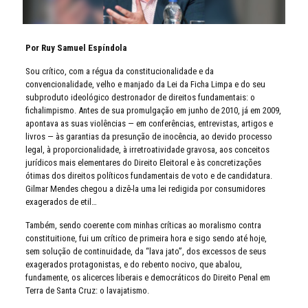
Por Ruy Samuel Espíndola
Sou crítico, com a régua da constitucionalidade e da
convencionalidade, velho e manjado da Lei da Ficha Limpa e do seu
subproduto ideológico destronador de direitos fundamentais: o
fichalimpismo. Antes de sua promulgação em junho de 2010, já em 2009,
apontava as suas violências — em conferências, entrevistas, artigos e
livros — às garantias da presunção de inocência, ao devido processo
legal, à proporcionalidade, à irretroatividade gravosa, aos conceitos
jurídicos mais elementares do Direito Eleitoral e às concretizações
ótimas dos direitos políticos fundamentais de voto e de candidatura.
Gilmar Mendes chegou a dizê-la uma lei redigida por consumidores
exagerados de etil…
Também, sendo coerente com minhas críticas ao moralismo contra
constituitione, fui um crítico de primeira hora e sigo sendo até hoje,
sem solução de continuidade, da “lava jato”, dos excessos de seus
exagerados protagonistas, e do rebento nocivo, que abalou,
fundamente, os alicerces liberais e democráticos do Direito Penal em
Terra de Santa Cruz: o lavajatismo.