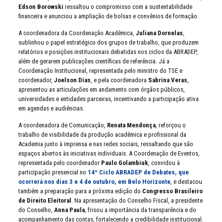
Edson Borowski
ressaltou o compromisso com a sustentabilidade
financeira e anunciou a ampliação de bolsas e convênios de formação.
A coordenadora da Coordenação Acadêmica,
Juliana Dornelas
,
sublinhou o papel estratégico dos grupos de trabalho, que produzem
relatórios e posições institucionais debatidas nos ciclos da ABRADEP,
além de gerarem publicações científicas de referência. Já a
Coordenação Institucional, representada pelo ministro do TSE e
coordenador,
Joelson Dias
, e pela coordenadora
Sabrina Veras
,
apresentou as articulações em andamento com órgãos públicos,
universidades e entidades parceiras, incentivando a participação ativa
em agendas e audiências.
A coordenadora de Comunicação,
Renata Mendonça
, reforçou o
trabalho de visibilidade da produção acadêmica e profissional da
Academia junto à imprensa e nas redes sociais, ressaltando que são
espaços abertos às iniciativas individuais. A Coordenação de Eventos,
representada pelo coordenador
Paulo Golambiuk
, convidou à
participação presencial no
14º Ciclo ABRADEP de Debates, que
ocorrerá nos dias 3 e 4 de outubro, em Belo Horizonte
, e destacou
também a preparação para a próxima edição do
Congresso Brasileiro
de Direito Eleitoral
. Na apresentação do Conselho Fiscal, a presidente
do Conselho,
Anna Paula
, frisou a importância da transparência e do
acompanhamento das contas, fortalecendo a credibilidade institucional.