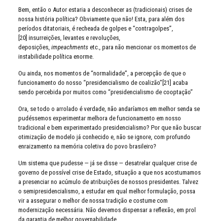
Bem, então o Autor estaria a desconhecer as (tradicionais) crises de
nossa história política? Obviamente que não! Esta, para além dos
períodos ditatoriais, é recheada de golpes e “contragolpes”,
[20] insurreições, levantes e revoluções,
deposições,
impeachments
etc., para não mencionar os momentos de
instabilidade política enorme.
Ou ainda, nos momentos de “normalidade”, a percepção de que o
funcionamento do nosso “presidencialismo de coalizão”[21] acaba
sendo percebida por muitos como “presidencialismo de cooptação”
Ora, se todo o arrolado é verdade, não andaríamos em melhor senda se
pudéssemos experimentar melhora de funcionamento em nosso
tradicional e bem experimentado presidencialismo? Por que não buscar
otimização de modelo já conhecido e, não se ignore, com profundo
enraizamento na memória coletiva do povo brasileiro?
Um sistema que pudesse — já se disse — desatrelar qualquer crise de
governo de possível crise de Estado, situação a que nos acostumamos
a presenciar no acúmulo de atribuições de nossos presidentes. Talvez
o semipresidencialismo, a estudar em qual melhor formulação, possa
vir a assegurar o melhor de nossa tradição e costume com
modernização necessária. Não devemos dispensar a reflexão, em prol
da garantia de melhor governabilidade.