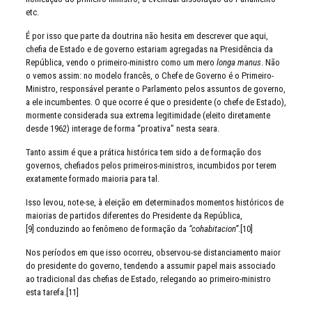
etc.
É por isso que parte da doutrina não hesita em descrever que aqui,
chefia de Estado e de governo estariam agregadas na Presidência da
República, vendo o primeiro-ministro como um mero
longa manus
. Não
o vemos assim: no modelo francês, o Chefe de Governo é o Primeiro-
Ministro, responsável perante o Parlamento pelos assuntos de governo,
a ele incumbentes. O que ocorre é que o presidente (o chefe de Estado),
mormente considerada sua extrema legitimidade (eleito diretamente
desde 1962) interage de forma “proativa” nesta seara.
Tanto assim é que a prática histórica tem sido a de formação dos
governos, chefiados pelos primeiros-ministros, incumbidos por terem
exatamente formado maioria para tal.
Isso levou, note-se, à eleição em determinados momentos históricos de
maiorias de partidos diferentes do Presidente da República,
[9] conduzindo ao fenômeno de formação da
“cohabitacion”
.[10]
Nos períodos em que isso ocorreu, observou-se distanciamento maior
do presidente do governo, tendendo a assumir papel mais associado
ao tradicional das chefias de Estado, relegando ao primeiro-ministro
esta tarefa.[11]