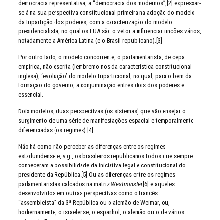
democracia representativa, a “democracia dos modernos”,[2] expressar-
se-á na sua perspectiva constitucional primeira na adoção do modelo
da tripartição dos poderes, com a caracterização do modelo
presidencialista, no qual os EUA são o vetor a influenciar rincões vários,
notadamente a América Latina (e o Brasil republicano).[3]
Por outro lado, o modelo concorrente, o parlamentarista, de cepa
empírica, não escrita (lembremo-nos da característica constitucional
inglesa), ‘evolução’ do modelo triparticional, no qual, para o bem da
formação do governo, a conjuminação entres dois dos poderes é
essencial.
Dois modelos, duas perspectivas (os sistemas) que vão ensejar o
surgimento de uma série de manifestações espacial e temporalmente
diferenciadas (os regimes).[4]
Não há como não perceber as diferenças entre os regimes
estadunidense e, v.g., os brasileiros republicanos todos que sempre
conheceram a possibilidade da iniciativa legal e constitucional do
presidente da República.[5] Ou as diferenças entre os regimes
parlamentaristas calcados na matriz
Westminster
[6] e aqueles
desenvolvidos em outras perspectivas como o francês
“assembleísta” da 3ª República ou o alemão de Weimar, ou,
hodiernamente, o israelense, o espanhol, o alemão ou o de vários