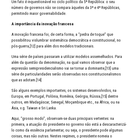
Um fato é inquestionável no ciclo político da 5ª República: o seu
número de governos não se compara àqueles da 3ª e 4ª Repúblicas,
permitindo maior governabilidade.
A importância da inovação francesa
A inovação francesa foi, de certa forma, a “pedra de toque” que
possibilitou vislumbrar sistemática democrática e constitucional, no
pós-guerra,[12] para além dos modelos tradicionais.
Uma série de países passaram a utilizar modelos assemelhados. Para
além da questão da denominação, na qual vamos observar que a
expressão semipresidencialismo vai se tornar a dominante,[13] uma
série de particularidades serão observadas nos constitucionalismos
que as adotam.[14]
São alguns exemplos importantes, os sistemas desenvolvidos, na
Europa, em Portugal, Polônia, Romênia, Geórgia, Rússia,[15] dentre
outros, em Madagáscar, Senegal, Moçambique etc., na África, ou na
Ásia, v.g. Taiwan e Sri Lanka.
Aqui, “grosso modo”, observam-se duas principais vertentes: na
primeira, a atuação do presidente no governo não está a descaracterizá-
lo como da essência parlamentar, ou seja, o presidente pode algumas
coisas, mas não outras. Nestes regimes, o presidente nomeia o