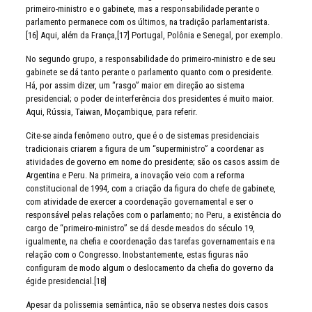
primeiro-ministro e o gabinete, mas a responsabilidade perante o
parlamento permanece com os últimos, na tradição parlamentarista.
[16] Aqui, além da França,[17] Portugal, Polônia e Senegal, por exemplo.
No segundo grupo, a responsabilidade do primeiro-ministro e de seu
gabinete se dá tanto perante o parlamento quanto com o presidente.
Há, por assim dizer, um “rasgo” maior em direção ao sistema
presidencial; o poder de interferência dos presidentes é muito maior.
Aqui, Rússia, Taiwan, Moçambique, para referir.
Cite-se ainda fenômeno outro, que é o de sistemas presidenciais
tradicionais criarem a figura de um “superministro” a coordenar as
atividades de governo em nome do presidente; são os casos assim de
Argentina e Peru. Na primeira, a inovação veio com a reforma
constitucional de 1994, com a criação da figura do chefe de gabinete,
com atividade de exercer a coordenação governamental e ser o
responsável pelas relações com o parlamento; no Peru, a existência do
cargo de “primeiro-ministro” se dá desde meados do século 19,
igualmente, na chefia e coordenação das tarefas governamentais e na
relação com o Congresso. Inobstantemente, estas figuras não
configuram de modo algum o deslocamento da chefia do governo da
égide presidencial.[18]
Apesar da polissemia semântica, não se observa nestes dois casos