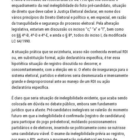
enquadramento da real inelegibilidade do ficto pré-candidato, situação
de direito que deve caber à Justiça Eleitoral declarar, em nome dos
vários princípios do Direito Eleitoral e político e, em especial, em razão
da tranquilidade e segurança do processo eleitoral. Pela alteração
legislativa, estariam em discussão os incisos “c,” “e” e “l”, bem como
os §§ 4º-B, 4º-D e 4º-E, e ainda o § 8º, todos do inciso I, da modificada
LC 64/1990.
A situação prática que se avizinharia, acaso não conhecida eventual RDI
ou, em substituição formal, ação declaratória específica, é ter essa
hipotética situação de registro discutida no decorrer, e
concomitantemente, com a eleição em si. O efeito de insegurança para o
sistema eleitoral, partidos e eleitores seria desmesurada e imensamente
grande e desproporcional ante ao manejo de um RDI ou ação
declaratória específica.
É claro que seria situação de inelegibilidade evidente, que acaba sendo
colocada em dúvida no debate público, embora sem fundamento
jurídico que a afaste. Pré-candidatos inelegíveis se valerão do momento
futuro em que a inelegibilidade é confirmada (registro de candidatura)
para participar do jogo pré-eleitoral, moldando posicionamentos
partidários e de eleitores, inserindo-se politicamente como se nutrisse
uma candidatura viável. O exame da inelegibilidade prévia ao registro,
por meio o RDI, evitaria a movimentação pré-eleitoral em torno de