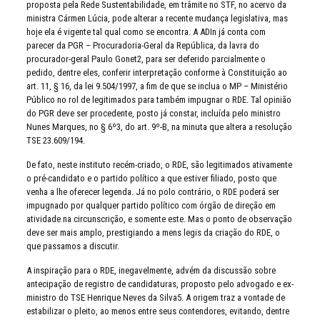
proposta pela Rede Sustentabilidade, em trâmite no STF, no acervo da
ministra Cármen Lúcia, pode alterar a recente mudança legislativa, mas
hoje ela é vigente tal qual como se encontra. A ADIn já conta com
parecer da PGR – Procuradoria-Geral da República, da lavra do
procurador-geral Paulo Gonet2, para ser deferido parcialmente o
pedido, dentre eles, conferir interpretação conforme à Constituição ao
art. 11, § 16, da lei 9.504/1997, a fim de que se inclua o MP – Ministério
Público no rol de legitimados para também impugnar o RDE. Tal opinião
do PGR deve ser procedente, posto já constar, incluída pelo ministro
Nunes Marques, no § 6º3, do art. 9º-B, na minuta que altera a resolução
TSE 23.609/194.
De fato, neste instituto recém-criado, o RDE, são legitimados ativamente
o pré-candidato e o partido político a que estiver filiado, posto que
venha a lhe oferecer legenda. Já no polo contrário, o RDE poderá ser
impugnado por qualquer partido político com órgão de direção em
atividade na circunscrição, e somente este. Mas o ponto de observação
deve ser mais amplo, prestigiando a mens legis da criação do RDE, o
que passamos a discutir.
A inspiração para o RDE, inegavelmente, advém da discussão sobre
antecipação de registro de candidaturas, proposto pelo advogado e ex-
ministro do TSE Henrique Neves da Silva5. A origem traz a vontade de
estabilizar o pleito, ao menos entre seus contendores, evitando, dentre