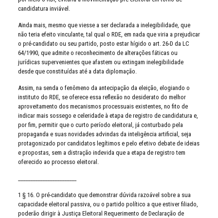
candidatura inviável.
Ainda mais, mesmo que viesse a ser declarada a inelegibilidade, que
não teria efeito vinculante, tal qual o RDE, em nada que viria a prejudicar
o pré-candidato ou seu partido, posto estar hígido o art. 26-D da LC
64/1990, que admite o reconhecimento de alterações fáticas ou
jurídicas supervenientes que afastem ou extingam inelegibilidade
desde que constituídas até a data diplomação.
Assim, na senda o fenômeno da antecipação da eleição, elogiando o
instituto do RDE, se oferece essa reflexão no desiderato do melhor
aproveitamento dos mecanismos processuais existentes, no fito de
indicar mais sossego e celeridade à etapa de registro de candidatura e,
por fim, permitir que o curto período eleitoral, já conturbado pela
propaganda e suas novidades advindas da inteligência artificial, seja
protagonizado por candidatos legítimos e pelo efetivo debate de ideias
e propostas, sem a distração indevida que a etapa de registro tem
oferecido ao processo eleitoral.
________________________
1 § 16. O pré-candidato que demonstrar dúvida razoável sobre a sua
capacidade eleitoral passiva, ou o partido político a que estiver filiado,
poderão dirigir à Justiça Eleitoral Requerimento de Declaração de