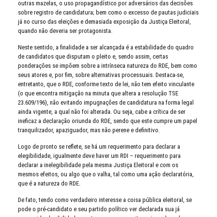
outras mazelas, o uso propagandístico por adversários das decisões
sobre registro de candidatura; bem como o excesso de pautas judiciais
já no curso das eleições e demasiada exposição da Justiça Eleitoral,
quando não deveria ser protagonista.
Neste sentido, a finalidade a ser alcançada é a estabilidade do quadro
de candidatos que disputam o pleito e, sendo assim, certas
ponderações se impõem sobre a intrínseca natureza do RDE, bem como
seus atores e, por fim, sobre alternativas processuais. Destaca-se,
entretanto, que o RDE, conforme texto de lei, não tem efeito vinculante
(o que encontra mitigação na minuta que altera a resolução TSE
23.609/196), não evitando impugnações de candidatura na forma legal
ainda vigente, a qual não foi alterada. Ou seja, cabe a crítica de ser
ineficaz a declaração oriunda do RDE, sendo que este cumpre um papel
tranquilizador, apaziguador, mas não perene e definitivo.
Logo de pronto se reflete, se há um requerimento para declarar a
elegibilidade, igualmente deve haver um RDI – requerimento para
declarar a inelegibilidade pela mesma Justiça Eleitoral e com os
mesmos efeitos, ou algo que o valha, tal como uma ação declaratória,
que é a natureza do RDE.
De fato, tendo como verdadeiro interesse a coisa pública eleitoral, se
pode o pré-candidato e seu partido político ver declarada sua já