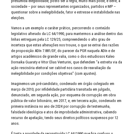
presumida elegibilidade, posto ser a regra, muito mais pode, e deve, a
sociedade – por seus representantes organizados, partidos e MP –
questionar sobre a inelegibilidade, fator e estresse e instabilidade nas
eleições.
Vamos a um exemplo e caráter prático, percorrendo o conteúdo
legislativo alterado da LC 64/1990, para mantermos a análise dentro das
linhas entregues pela LC 129/25, compreendendo o alto grau de
incerteza que estas alterações nos trouxe, o que se extrai das razões
de proposição ADIn 7.881/DF, do parecer da PGR naquela ADIn e de
artigos acadêmicos de grande valia, como o dos estudiosos Kaleo
Dornaika Guaraty e Vitor Elias Venturini, que defendem “a estreita via da
ação rescisória eleitoral ser cabível nos casos de reavaliação da
inelegibilidade por condições objetivas” (com ajustes).
Imaginemos um pré-candidato, condenado em órgão colegiado em
março de 2010, por infidelidade partidária transitada em julgado,
denunciado, em segunda ação, por esquema de corrupção em obra
pública de valor bilionário, em 2017, e, em terceira ação, condenado em
primeira instância no ano de 2024 por corrupção de testemunha,
falsidade ideológica e atos de improbidade administrativa, cabendo
recurso de apelação, tendo seus direitos políticos suspensos por 12
anos.
É tanta a novidade da reconstruída LC 64/1990 que fica confuso o