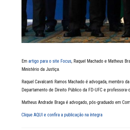
Em
artigo para o site Focus
, Raquel Machado e Matheus Brag
Ministério da Justiça.
Raquel Cavalcanti Ramos Machado é advogada, membro da Acad
Departamento de Direito Público da FD-UFC e professora-o
Matheus Andrade Braga é advogado, pós-graduado em Comp
Clique AQUI e confira a publicação na íntegra