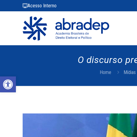
Acesso Interno
O discurso pr
Home
Mídias
Abrir a barra de ferramentas