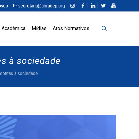
osco
secretaria@abradep.org
 Acadêmica
Mídias
Atos Normativos
as à sociedade
 contas à sociedade