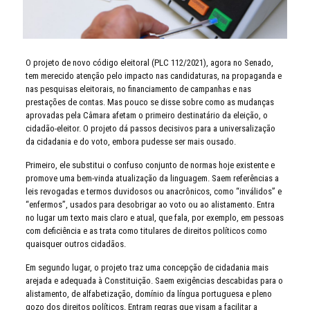
O projeto de novo código eleitoral (PLC 112/2021), agora no Senado,
tem merecido atenção pelo impacto nas candidaturas, na propaganda e
nas pesquisas eleitorais, no financiamento de campanhas e nas
prestações de contas. Mas pouco se disse sobre como as mudanças
aprovadas pela Câmara afetam o primeiro destinatário da eleição, o
cidadão-eleitor. O projeto dá passos decisivos para a universalização
da cidadania e do voto, embora pudesse ser mais ousado.
Primeiro, ele substitui o confuso conjunto de normas hoje existente e
promove uma bem-vinda atualização da linguagem. Saem referências a
leis revogadas e termos duvidosos ou anacrônicos, como “inválidos” e
“enfermos”, usados para desobrigar ao voto ou ao alistamento. Entra
no lugar um texto mais claro e atual, que fala, por exemplo, em pessoas
com deficiência e as trata como titulares de direitos políticos como
quaisquer outros cidadãos.
Em segundo lugar, o projeto traz uma concepção de cidadania mais
arejada e adequada à Constituição. Saem exigências descabidas para o
alistamento, de alfabetização, domínio da língua portuguesa e pleno
gozo dos direitos políticos. Entram regras que visam a facilitar a