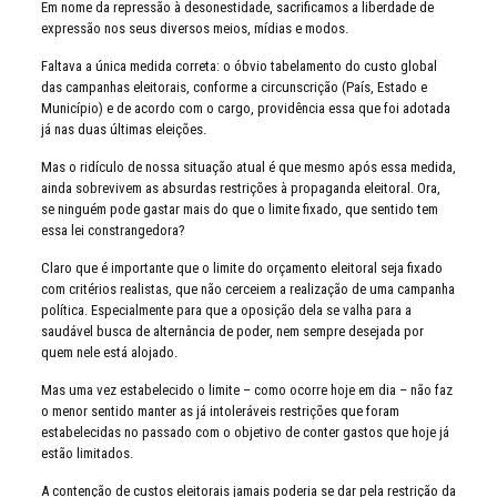
Em nome da repressão à desonestidade, sacrificamos a liberdade de
expressão nos seus diversos meios, mídias e modos.
Faltava a única medida correta: o óbvio tabelamento do custo global
das campanhas eleitorais, conforme a circunscrição (País, Estado e
Município) e de acordo com o cargo, providência essa que foi adotada
já nas duas últimas eleições.
Mas o ridículo de nossa situação atual é que mesmo após essa medida,
ainda sobrevivem as absurdas restrições à propaganda eleitoral. Ora,
se ninguém pode gastar mais do que o limite fixado, que sentido tem
essa lei constrangedora?
Claro que é importante que o limite do orçamento eleitoral seja fixado
com critérios realistas, que não cerceiem a realização de uma campanha
política. Especialmente para que a oposição dela se valha para a
saudável busca de alternância de poder, nem sempre desejada por
quem nele está alojado.
Mas uma vez estabelecido o limite – como ocorre hoje em dia – não faz
o menor sentido manter as já intoleráveis restrições que foram
estabelecidas no passado com o objetivo de conter gastos que hoje já
estão limitados.
A contenção de custos eleitorais jamais poderia se dar pela restrição da