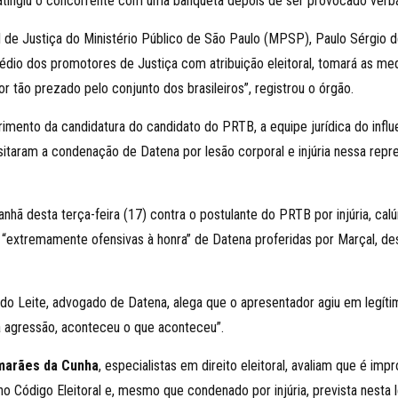
 atingiu o concorrente com uma banqueta depois de ser provocado verb
 de Justiça do Ministério Público de São Paulo (MPSP), Paulo Sérgio de
édio dos promotores de Justiça com atribuição eleitoral, tomará as medid
ão prezado pelo conjunto dos brasileiros”, registrou o órgão.
erimento da candidatura do candidato do PRTB, a equipe jurídica do infl
taram a condenação de Datena por lesão corporal e injúria nessa represen
anhã desta terça-feira (17) contra o postulante do PRTB por injúria, c
 “extremamente ofensivas à honra” de Datena proferidas por Marçal, de
ardo Leite, advogado de Datena, alega que o apresentador agiu em legíti
a agressão, aconteceu o que aconteceu”.
marães da Cunha
, especialistas em direito eleitoral, avaliam que é im
no Código Eleitoral e, mesmo que condenado por injúria, prevista nesta 