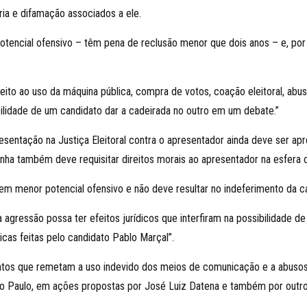
ria e difamação associados a ele.
tencial ofensivo – têm pena de reclusão menor que dois anos – e, por i
eito ao uso da máquina pública, compra de votos, coação eleitoral, abu
bilidade de um candidato dar a cadeirada no outro em um debate.”
resentação na Justiça Eleitoral contra o apresentador ainda deve ser a
ha também deve requisitar direitos morais ao apresentador na esfera c
em menor potencial ofensivo e não deve resultar no indeferimento da 
 agressão possa ter efeitos jurídicos que interfiram na possibilidade d
icas feitas pelo candidato Pablo Marçal”.
fatos que remetam a uso indevido dos meios de comunicação e a abusos d
ão Paulo, em ações propostas por José Luiz Datena e também por outro