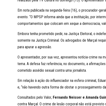
realizado pela TV Cultura no domingo (15). O apresentador
Em nota publicada na segunda-feira (16), o procurador-geral
evento. “O MPSP informa ainda que a instituição, por interm
comportamentos que colocam em xeque a democracia, valor t
Embora tenha prometido pedir, na Justiça Eleitoral, o indef
somente na Justiça Criminal. Os advogados de Marçal requisi
para apurar a agressão.
O apresentador, por sua vez, apresentou notícia-crime na m
tema. A defesa faz referência, no documento, a afirmações
cometido assédio sexual contra uma jornalista.
Em relação à ação do influenciador na esfera criminal, Edu
e, “não havendo outra forma de obstar o prosseguimento d
Consultados pelo Valor,
Fernando Neisser e Amanda Gui
contra Marçal. O crime de lesão corporal não está previsto 