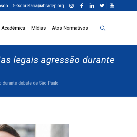
osco
secretaria@abradep.org
 Acadêmica
Mídias
Atos Normativos
s legais agressão durante
 durante debate de São Paulo