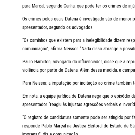
para Marçal, segundo Cunha, que pode ter os crimes de injú
Os crimes pelos quais Datena é investigado são de menor po
apresentador, segundo os advogados.
“Os caminhos que existem para a inelegibilidade dizem resp
comunicação”, afirma Neisser. “Nada disso abrange a possi
Paulo Hamilton, advogado do influenciador, disse que a rep
violência por parte de Datena. Além dessa medida, a campan
Para Neisser, a imputação por incitação ao crime também t
Em nota, a equipe jurídica de Datena nega que o episódio da
apresentador “reagiu às injustas agressões verbais e inveríd
“O registro de candidatura somente pode ser atingido por 
responde Pablo Marçal na Justiça Eleitoral do Estado de S
imprensa”, diz a comunicação.