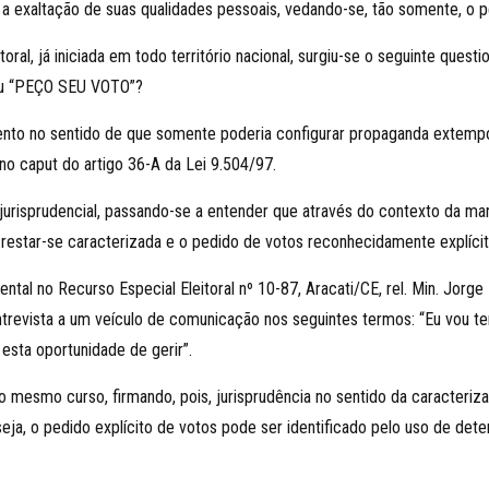
a exaltação de suas qualidades pessoais, vedando-se, tão somente, o pe
oral, já iniciada em todo território nacional, surgiu-se o seguinte ques
ou “PEÇO SEU VOTO”?
ndimento no sentido de que somente poderia configurar propaganda extem
o caput do artigo 36-A da Lei 9.504/97.
o jurisprudencial, passando-se a entender que através do contexto da m
restar-se caracterizada e o pedido de votos reconhecidamente explícit
ntal no Recurso Especial Eleitoral nº 10-87, Aracati/CE, rel. Min. Jor
revista a um veículo de comunicação nos seguintes termos: “Eu vou ter 
 esta oportunidade de gerir”.
 mesmo curso, firmando, pois, jurisprudência no sentido da caracteri
seja, o pedido explícito de votos pode ser identificado pelo uso de de