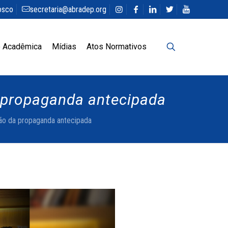
osco
secretaria@abradep.org
 Acadêmica
Mídias
Atos Normativos
a propaganda antecipada
ção da propaganda antecipada