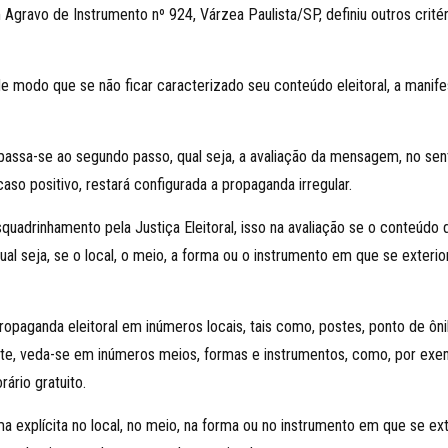
gravo de Instrumento nº 924, Várzea Paulista/SP, definiu outros critér
 modo que se não ficar caracterizado seu conteúdo eleitoral, a manife
 passa-se ao segundo passo, qual seja, a avaliação da mensagem, no sent
so positivo, restará configurada a propaganda irregular.
esquadrinhamento pela Justiça Eleitoral, isso na avaliação se o conte
qual seja, se o local, o meio, a forma ou o instrumento em que se exter
 propaganda eleitoral em inúmeros locais, tais como, postes, ponto de ô
nte, veda-se em inúmeros meios, formas e instrumentos, como, por exem
rário gratuito.
 explícita no local, no meio, na forma ou no instrumento em que se e