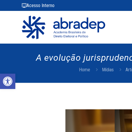
Acesso Interno
A evolução jurispruden
Home
Mídias
Art
Abrir a barra de ferramentas