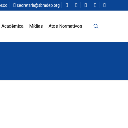
osco
secretaria@abradep.org
 Acadêmica
Mídias
Atos Normativos