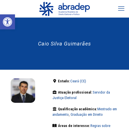
Abrir a barra de ferramentas
Caio Silva Guimarães
Estado:
Ceará (CE)
Atuação profissional:
Servidor da
Justiça Eleitoral
Qualificação acadêmica:
Mestrado em
andamento
,
Graduação em Direito
Áreas de interesse:
Regras sobre