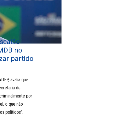
escalão
 MDB no
zar partido
DEP, avalia que
cretaria de
criminalmente por
el, o que não
os políticos".