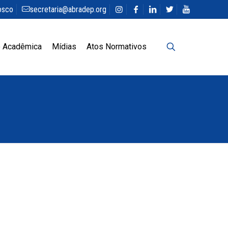
osco
secretaria@abradep.org
 Acadêmica
Mídias
Atos Normativos