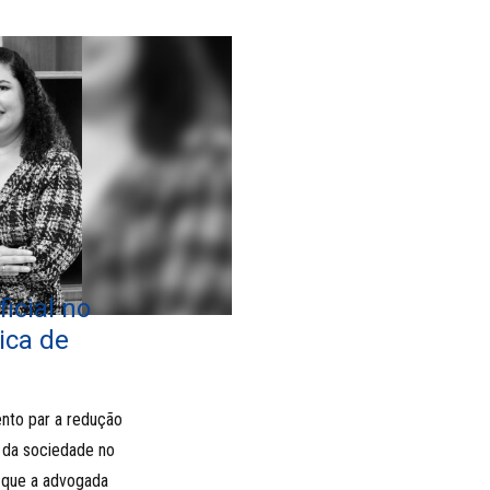
ficial no
ica de
mento par a redução
o da sociedade no
o que a advogada