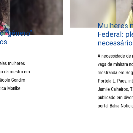
Mulheres 
o “gênero”
Federal: pl
ços
necessário
A necessidade de 
pelas mulheres
vaga de ministra n
igo da mestra em
mestranda em Segur
Nicole Gondim
Portela L. Paes, i
tica Monike
Jamile Calheiros, 
publicado em dive
portal Bahia Notícia