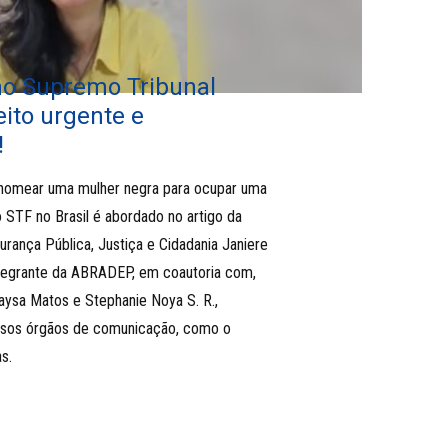
no Supremo Tribunal
eito urgente e
!
nomear uma mulher negra para ocupar uma
o STF no Brasil é abordado no artigo da
ança Pública, Justiça e Cidadania Janiere
ntegrante da ABRADEP, em coautoria com,
Taysa Matos e Stephanie Noya S. R.,
rsos órgãos de comunicação, como o
s.