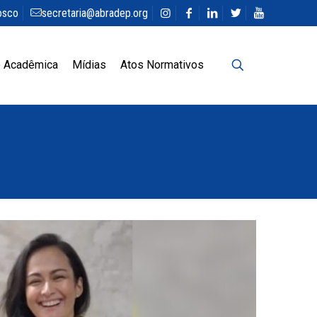
osco
secretaria@abradep.org
 Acadêmica
Mídias
Atos Normativos