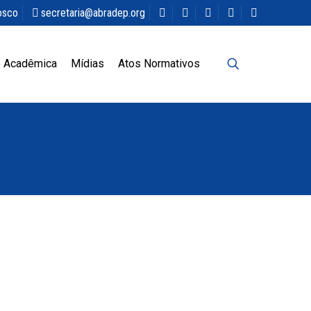
osco
secretaria@abradep.org
 Acadêmica
Mídias
Atos Normativos