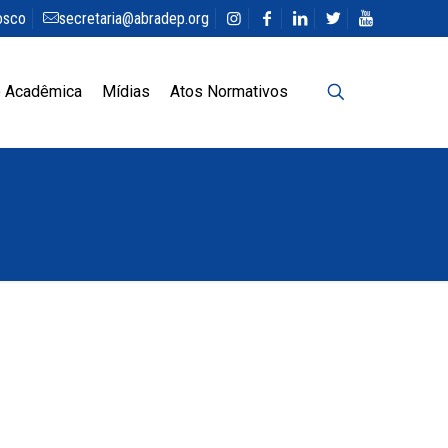
osco
secretaria@abradep.org
 Acadêmica
Mídias
Atos Normativos