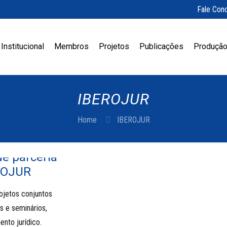
Fale Con
Institucional
Membros
Projetos
Publicações
Produção
IBEROJUR
Home
IBEROJUR
e parceria
EROJUR
rojetos conjuntos
s e seminários,
nto jurídico.