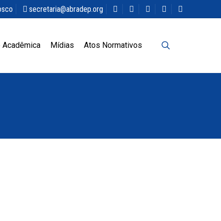
osco
secretaria@abradep.org
 Acadêmica
Mídias
Atos Normativos