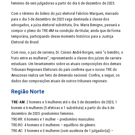
feminino de seis julgadoras a partir do dia 6 de dezembro de 2025.
Com o término do biênio do juiz eleitoral Fabrício Marques, marcado
para o dia 5 de dezembro de 2025 vaga destinada à classe dos
advogados, a juíza eleitoral substituta, Dra. Maria Benigno, passará a
compor o pleno do TRE-AM na condição de titular, ainda que de forma
temporária, participando desse momento histórico para a Justiça
Eleitoral do Brasil.
Com isso, o juiz de carreira, Dr. Cássio André Borges, será “o bendito, o
fruto entre as mulheres”, representando a classe dos juízes de carreira
estaduais. Um levantamento sobre as atuais composições dos demais
Tribunais Regionais Eleitorais do país confirma que o nosso TRE do
Amazonas realiza um feito de dimensão nacional. Confira, a seguir, os
dados das composições atuais de outros tribunais regionais:
Região Norte
TRE-AM
: 2 homens e 5 mulheres até o dia 5 de dezembro de 2025; 1
homem e 6 mulheres (5 efetivas e 1 substituta) a partir do dia 6 de
dezembro de 2025 -predomínio feminino.
TRE-RR: 6 homens e 1 mulher – predomínio masculino.
TRE-RO: 4 homens e 3 mulheres – equilíbrio de gênero.
TRE-AC: 3 homens e 3 mulheres (com ausência de 1 julgador(a)) –