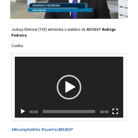
Justiça Eleitoral (TSE) entrevista o membro da ABRADEP
Rodrigo
Pedreira
.
Confira:
Tocador
de
vídeo
00:00
00:00
#AbradepNaMídia
#QuemFazABRADEP