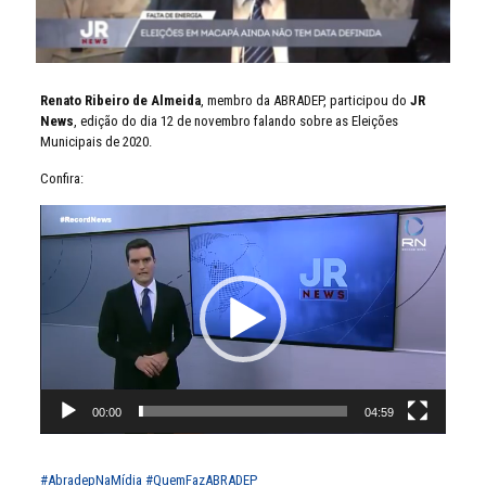
Renato Ribeiro de Almeida
, membro da ABRADEP, participou do
JR
News
, edição do dia 12 de novembro falando sobre as Eleições
Municipais de 2020.
Confira:
Tocador
de
vídeo
00:00
04:59
#AbradepNaMídia
#QuemFazABRADEP