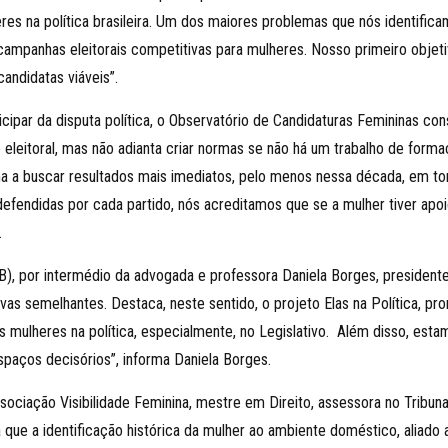
 na política brasileira. Um dos maiores problemas que nós identificam
 campanhas eleitorais competitivas para mulheres. Nosso primeiro objet
andidatas viáveis”.
cipar da disputa política, o Observatório de Candidaturas Femininas co
o eleitoral, mas não adianta criar normas se não há um trabalho de forma
 a buscar resultados mais imediatos, pelo menos nessa década, em to
defendidas por cada partido, nós acreditamos que se a mulher tiver apoi
.
), por intermédio da advogada e professora Daniela Borges, presiden
ativas semelhantes. Destaca, neste sentido, o projeto Elas na Política, 
is mulheres na política, especialmente, no Legislativo. Além disso, est
spaços decisórios”, informa Daniela Borges.
sociação Visibilidade Feminina, mestre em Direito, assessora no Tribun
lta que a identificação histórica da mulher ao ambiente doméstico, alia