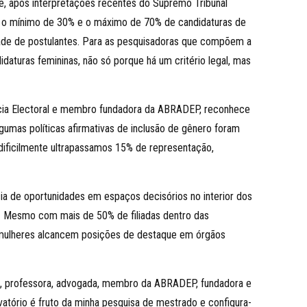
e, após interpretações recentes do Supremo Tribunal
dos o mínimo de 30% e o máximo de 70% de candidaturas de
dade de postulantes. Para as pesquisadoras que compõem a
daturas femininas, não só porque há um critério legal, mas
encia Electoral e membro fundadora da ABRADEP, reconhece
umas políticas afirmativas de inclusão de gênero foram
 dificilmente ultrapassamos 15% de representação,
ia de oportunidades em espaços decisórios no interior dos
is. Mesmo com mais de 50% de filiadas dentro das
as mulheres alcancem posições de destaque em órgãos
im, professora, advogada, membro da ABRADEP, fundadora e
rvatório é fruto da minha pesquisa de mestrado e configura-