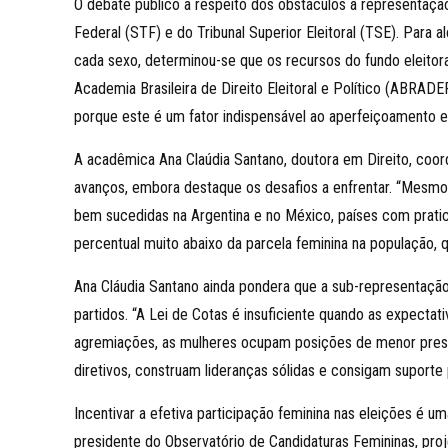
O debate público a respeito dos obstáculos à representaçã
Federal (STF) e do Tribunal Superior Eleitoral (TSE). Para
cada sexo, determinou-se que os recursos do fundo eleito
Academia Brasileira de Direito Eleitoral e Político (ABRAD
porque este é um fator indispensável ao aperfeiçoamento 
A acadêmica Ana Claúdia Santano, doutora em Direito, coor
avanços, embora destaque os desafios a enfrentar. “Mesmo 
bem sucedidas na Argentina e no México, países com pratic
percentual muito abaixo da parcela feminina na população, q
Ana Cláudia Santano ainda pondera que a sub-representação
partidos. “A Lei de Cotas é insuficiente quando as expect
agremiações, as mulheres ocupam posições de menor prestí
diretivos, construam lideranças sólidas e consigam suporte 
Incentivar a efetiva participação feminina nas eleições 
presidente do Observatório de Candidaturas Femininas, proje