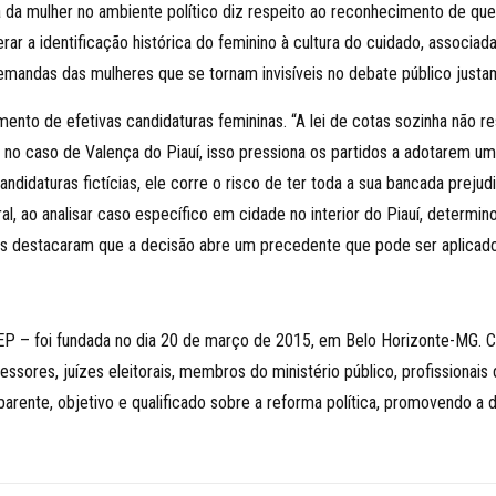
ça da mulher no ambiente político diz respeito ao reconhecimento de qu
erar a identificação histórica do feminino à cultura do cuidado, associ
emandas das mulheres que se tornam invisíveis no debate público justa
mento de efetivas candidaturas femininas. “A lei de cotas sozinha não
 caso de Valença do Piauí, isso pressiona os partidos a adotarem um o
candidaturas fictícias, ele corre o risco de ter toda a sua bancada prej
ral, ao analisar caso específico em cidade no interior do Piauí, determ
tros destacaram que a decisão abre um precedente que pode ser aplicad
ADEP – foi fundada no dia 20 de março de 2015, em Belo Horizonte-MG. 
sores, juízes eleitorais, membros do ministério público, profissionais d
ente, objetivo e qualificado sobre a reforma política, promovendo a di