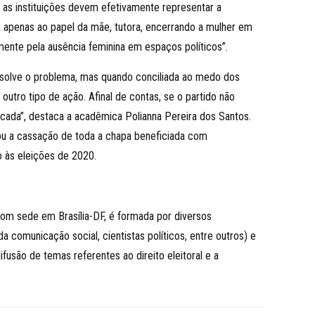
e as instituições devem efetivamente representar a
ada apenas ao papel da mãe, tutora, encerrando a mulher em
mente pela ausência feminina em espaços políticos”.
 resolve o problema, mas quando conciliada ao medo dos
utro tipo de ação. Afinal de contas, se o partido não
udicada”, destaca a acadêmica Polianna Pereira dos Santos.
inou a cassação de toda a chapa beneficiada com
o às eleições de 2020.
Com sede em Brasília-DF, é formada por diversos
a comunicação social, cientistas políticos, entre outros) e
fusão de temas referentes ao direito eleitoral e a