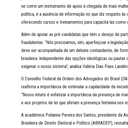
se como um instrumento de apoio à chegada de mais mulheres
política, é a ausência de informação no que diz respeito às
oferecendo cursos e treinamentos para capacitá-las como c
Além de apoiar as pré-candidatas que têm o desejo de parti
fraudulentas. “Nós precisamos, sim, aperfeiçoar a legislaçã
deve ser acompanhada de um debate contundente, de forma
brasileira. Independente das opções ideológicas ou pautas 
oxigenar o nosso sistema”, analisa Valéria Dias Paes Landim
O Conselho Federal da Ordem dos Advogados do Brasil (OAB
reafirma a importância de estimular a capilaridade de inici
“Nosso intuito é enfatizar a importância da presença de ma
e aos projetos de lei que afetam a presença feminina nos e
A acadêmica Polianna Pereira dos Santos, presidente da As
Brasileira de Direito Eleitoral e Político (ABRADEP), ressa