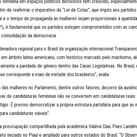
o feminina em espaços políticos decisórios tem crescido, especialment
 além de reafirmar o imperativo da “Lei de Cotas”, que impôs aos parti
ral e o tempo de propaganda às mulheres sejam proporcionais à quanti
EP), é fundamental que os partidos estejam comprometidos com as candi
e consolidação da democracia.
denadora regional para o Brasil da organização internacional Transpar
em âmbito latino-americano, com histórico marcado pelo machismo, alg
amente a paridade de gênero dentro das Casas Legislativas. No Brasil,
ue corresponde a mais da metade dos brasileiros”, avalia.
 das mulheres no Parlamento, dentre outros fatores, decorre da ausênc
ativas de candidaturas femininas não se convertem em candidaturas rea
gio. É preciso democratizar a própria estrutura partidária para que 
para candidaturas viáveis”.
é uma preocupação compartilhada pela acadêmica Valéria Dias Paes Land
to iniciado no Piauí e ampliado para outros estados do Brasil. “O Obse