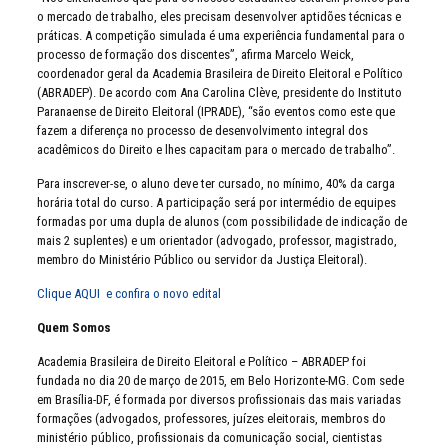
o mercado de trabalho, eles precisam desenvolver aptidões técnicas e
práticas. A competição simulada é uma experiência fundamental para o
processo de formação dos discentes”, afirma Marcelo Weick,
coordenador geral da Academia Brasileira de Direito Eleitoral e Político
(ABRADEP). De acordo com Ana Carolina Clève, presidente do Instituto
Paranaense de Direito Eleitoral (IPRADE), “são eventos como este que
fazem a diferença no processo de desenvolvimento integral dos
acadêmicos do Direito e lhes capacitam para o mercado de trabalho”.
Para inscrever-se, o aluno deve ter cursado, no mínimo, 40% da carga
horária total do curso. A participação será por intermédio de equipes
formadas por uma dupla de alunos (com possibilidade de indicação de
mais 2 suplentes) e um orientador (advogado, professor, magistrado,
membro do Ministério Público ou servidor da Justiça Eleitoral).
Clique AQUI e confira o novo edital
Quem Somos
Academia Brasileira de Direito Eleitoral e Político – ABRADEP foi
fundada no dia 20 de março de 2015, em Belo Horizonte-MG. Com sede
em Brasília-DF, é formada por diversos profissionais das mais variadas
formações (advogados, professores, juízes eleitorais, membros do
ministério público, profissionais da comunicação social, cientistas