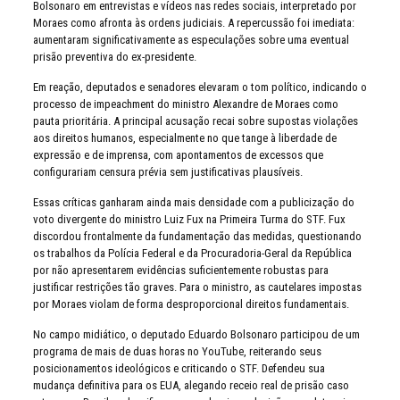
Bolsonaro em entrevistas e vídeos nas redes sociais, interpretado por
Moraes como afronta às ordens judiciais. A repercussão foi imediata:
aumentaram significativamente as especulações sobre uma eventual
prisão preventiva do ex-presidente.
Em reação, deputados e senadores elevaram o tom político, indicando o
processo de impeachment do ministro Alexandre de Moraes como
pauta prioritária. A principal acusação recai sobre supostas violações
aos direitos humanos, especialmente no que tange à liberdade de
expressão e de imprensa, com apontamentos de excessos que
configurariam censura prévia sem justificativas plausíveis.
Essas críticas ganharam ainda mais densidade com a publicização do
voto divergente do ministro Luiz Fux na Primeira Turma do STF. Fux
discordou frontalmente da fundamentação das medidas, questionando
os trabalhos da Polícia Federal e da Procuradoria-Geral da República
por não apresentarem evidências suficientemente robustas para
justificar restrições tão graves. Para o ministro, as cautelares impostas
por Moraes violam de forma desproporcional direitos fundamentais.
No campo midiático, o deputado Eduardo Bolsonaro participou de um
programa de mais de duas horas no YouTube, reiterando seus
posicionamentos ideológicos e criticando o STF. Defendeu sua
mudança definitiva para os EUA, alegando receio real de prisão caso