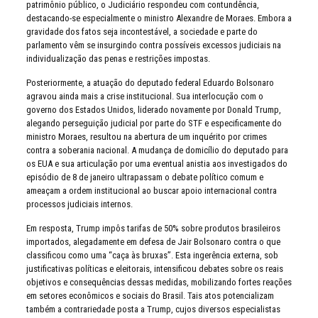
patrimônio público, o Judiciário respondeu com contundência,
destacando-se especialmente o ministro Alexandre de Moraes. Embora a
gravidade dos fatos seja incontestável, a sociedade e parte do
parlamento vêm se insurgindo contra possíveis excessos judiciais na
individualização das penas e restrições impostas.
Posteriormente, a atuação do deputado federal Eduardo Bolsonaro
agravou ainda mais a crise institucional. Sua interlocução com o
governo dos Estados Unidos, liderado novamente por Donald Trump,
alegando perseguição judicial por parte do STF e especificamente do
ministro Moraes, resultou na abertura de um inquérito por crimes
contra a soberania nacional. A mudança de domicílio do deputado para
os EUA e sua articulação por uma eventual anistia aos investigados do
episódio de 8 de janeiro ultrapassam o debate político comum e
ameaçam a ordem institucional ao buscar apoio internacional contra
processos judiciais internos.
Em resposta, Trump impôs tarifas de 50% sobre produtos brasileiros
importados, alegadamente em defesa de Jair Bolsonaro contra o que
classificou como uma “caça às bruxas”. Esta ingerência externa, sob
justificativas políticas e eleitorais, intensificou debates sobre os reais
objetivos e consequências dessas medidas, mobilizando fortes reações
em setores econômicos e sociais do Brasil. Tais atos potencializam
também a contrariedade posta a Trump, cujos diversos especialistas