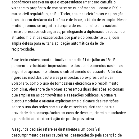
econômicos asseveram que o ex-presidente americano camufla o
verdadeiro propósito de combater seus incômodos — como o PIX, o
marco civil regulatório, as Big Techs, as urnas eletrônicas e a posição
brasileira em desfavor da Ucrânia e de Israel, a título de exemplo. Nesse
sentido, tornou-se urgente reforçar a defesa da soberania nacional
frente a pressões estrangeiras, privilegiando a diplomacia e reduzindo
atitudes midiáticas exacerbadas por parte do presidente Lula, com
ampla defesa para evitar a aplicação automática da lei de
reciprocidade.
Esse texto estava pronto e finalizado no dia 21 de julho às 18h. E
pasmem: a velocidade impressionante dos acontecimentos nas horas
seguintes apenas intensificou o enfrentamento do assunto. Além das
rigorosas medidas cautelares já impostas ao ex-presidente Jair
Bolsonaro, como o uso de tornozeleira eletrônica e o recolhimento
domiciliar, Alexandre de Moraes apresentou duas decisões adicionais
que ampliaram as controvérsias e as reações públicas. A primeira
buscou modular e orientar explicitamente o alcance das restrições
sobre o uso das redes sociais e de entrevistas, alertando para a
gravidade das consequências em caso de descumprimento — inclusive
a possibilidade de decretação de prisão preventiva.
A segunda decisão refere-se diretamente a um possível
descumprimento dessas cautelares, desencadeado pela aparição de