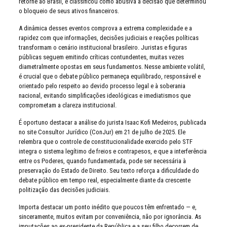
retorne ao Brasil, e classificou como abusiva a decisão que determinou
o bloqueio de seus ativos financeiros.
A dinâmica desses eventos comprova a extrema complexidade e a
rapidez com que informações, decisões judiciais e reações políticas
transformam o cenário institucional brasileiro. Juristas e figuras
públicas seguem emitindo críticas contundentes, muitas vezes
diametralmente opostas em seus fundamentos. Nesse ambiente volátil,
é crucial que o debate público permaneça equilibrado, responsável e
orientado pelo respeito ao devido processo legal e à soberania
nacional, evitando simplificações ideológicas e imediatismos que
comprometam a clareza institucional.
É oportuno destacar a análise do jurista Isaac Kofi Medeiros, publicada
no site Consultor Jurídico (ConJur) em 21 de julho de 2025. Ele
relembra que o controle de constitucionalidade exercido pelo STF
integra o sistema legítimo de freios e contrapesos, e que a interferência
entre os Poderes, quando fundamentada, pode ser necessária à
preservação do Estado de Direito. Seu texto reforça a dificuldade do
debate público em tempo real, especialmente diante da crescente
politização das decisões judiciais.
Importa destacar um ponto inédito que poucos têm enfrentado — e,
sinceramente, muitos evitam por conveniência, não por ignorância. As
imputações ao ex-presidente da República e a seu filho decorrem de