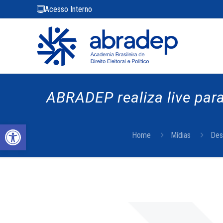
Acesso Interno
ABRADEP realiza live para
Abrir a barra de ferramentas
Home
Mídias
Des