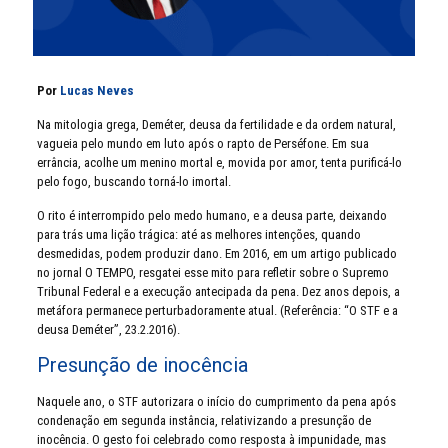
Por
Lucas Neves
Na mitologia grega, Deméter, deusa da fertilidade e da ordem natural,
vagueia pelo mundo em luto após o rapto de Perséfone. Em sua
errância, acolhe um menino mortal e, movida por amor, tenta purificá-lo
pelo fogo, buscando torná-lo imortal.
O rito é interrompido pelo medo humano, e a deusa parte, deixando
para trás uma lição trágica: até as melhores intenções, quando
desmedidas, podem produzir dano. Em 2016, em um artigo publicado
no jornal O TEMPO, resgatei esse mito para refletir sobre o Supremo
Tribunal Federal e a execução antecipada da pena. Dez anos depois, a
metáfora permanece perturbadoramente atual. (Referência: “O STF e a
deusa Deméter”, 23.2.2016).
Presunção de inocência
Naquele ano, o STF autorizara o início do cumprimento da pena após
condenação em segunda instância, relativizando a presunção de
inocência. O gesto foi celebrado como resposta à impunidade, mas