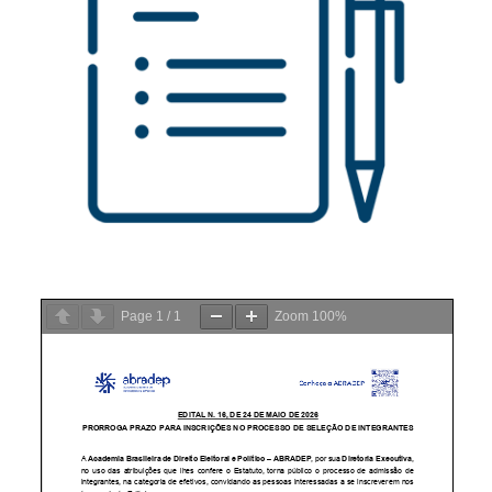
Page
1
/
1
Zoom
100%