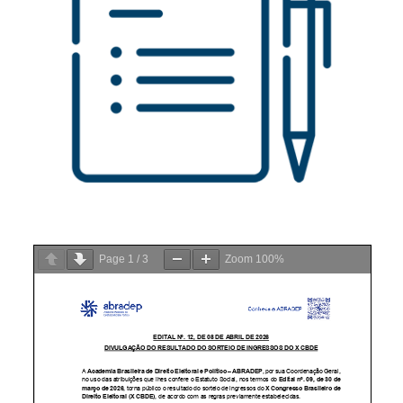
Page
1
/
3
Zoom
100%