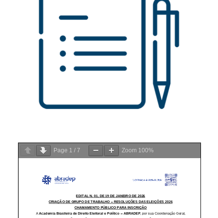
Page
1
/
7
Zoom
100%