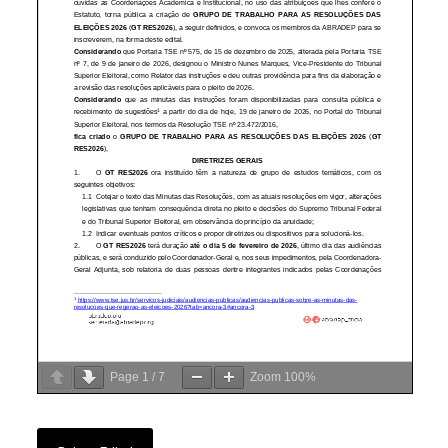
Page
1
/
7
Zoom
100%