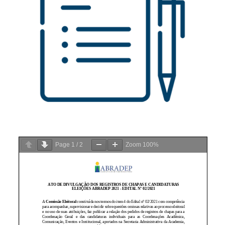
Page
1
/
2
Zoom
100%