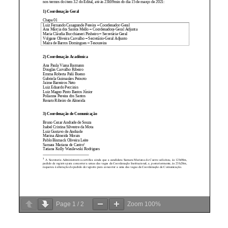
Page
1
/
2
Zoom
100%