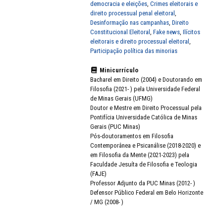
democracia e eleições
,
Crimes eleitorais e
direito processual penal eleitoral
,
Desinformação nas campanhas
,
Direito
Constitucional Eleitoral
,
Fake news
,
Ilícitos
eleitorais e direito processual eleitoral
,
Participação política das minorias
Minicurrículo
Bacharel em Direito (2004) e Doutorando em
Filosofia (2021- ) pela Universidade Federal
de Minas Gerais (UFMG)
Doutor e Mestre em Direito Processual pela
Pontifícia Universidade Católica de Minas
Gerais (PUC Minas)
Pós-doutoramentos em Filosofia
Contemporânea e Psicanálise (2018-2020) e
em Filosofia da Mente (2021-2023) pela
Faculdade Jesuíta de Filosofia e Teologia
(FAJE)
Professor Adjunto da PUC Minas (2012- )
Defensor Público Federal em Belo Horizonte
/ MG (2008- )