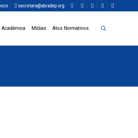
osco
secretaria@abradep.org
 Acadêmica
Mídias
Atos Normativos