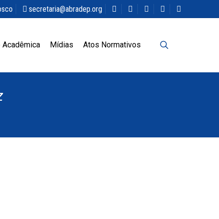
osco
secretaria@abradep.org
 Acadêmica
Mídias
Atos Normativos
z