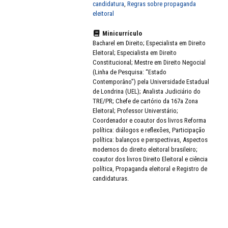
candidatura
,
Regras sobre propaganda
eleitoral
Minicurrículo
Bacharel em Direito; Especialista em Direito
Eleitoral; Especialista em Direito
Constitucional; Mestre em Direito Negocial
(Linha de Pesquisa: “Estado
Contemporâno”) pela Universidade Estadual
de Londrina (UEL); Analista Judiciário do
TRE/PR; Chefe de cartório da 167a Zona
Eleitoral; Professor Universtário;
Coordenador e coautor dos livros Reforma
política: diálogos e reflexões, Participação
política: balanços e perspectivas, Aspectos
modernos do direito eleitoral brasileiro;
coautor dos livros Direito Eleitoral e ciência
política, Propaganda eleitoral e Registro de
candidaturas.