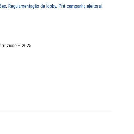
ões
,
Regulamentação de lobby
,
Pré-campanha eleitoral
,
orruzione – 2025