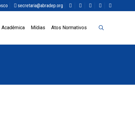
osco
secretaria@abradep.org
 Acadêmica
Mídias
Atos Normativos