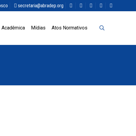
osco
secretaria@abradep.org
 Acadêmica
Mídias
Atos Normativos