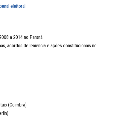
penal eleitoral
2008 a 2014 no Paraná.
as, acordos de leniência e ações constitucionais no
ais (Coimbra)
rlin)