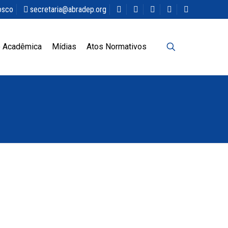
osco
secretaria@abradep.org
 Acadêmica
Mídias
Atos Normativos