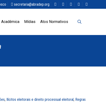
osco
secretaria@abradep.org
 Acadêmica
Mídias
Atos Normativos
a
ões
,
Ilícitos eleitorais e direito processual eleitoral
,
Regras