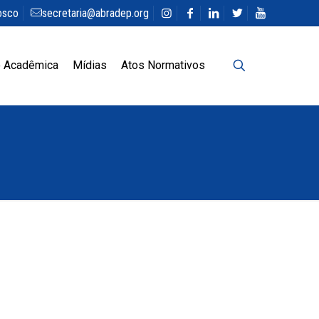
osco
secretaria@abradep.org
 Acadêmica
Mídias
Atos Normativos