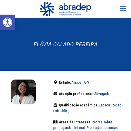
Abrir a barra de ferramentas
FLÁVIA CALADO PEREIRA
Estado:
Amapá (AP)
Atuação profissional:
Advogada
Qualificação acadêmica:
Especialização
(mín. 360h)
Áreas de interesse:
Regras sobre
propaganda eleitoral
,
Prestação de contas
,