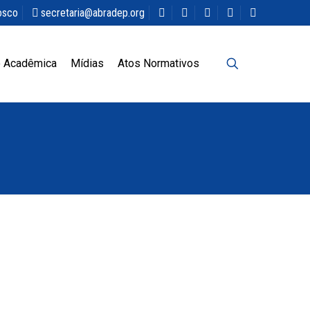
osco
secretaria@abradep.org
 Acadêmica
Mídias
Atos Normativos