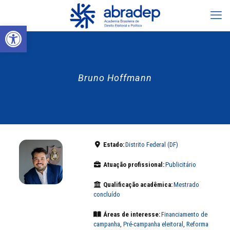
Abrir a barra de ferramentas
Bruno Hoffmann
Estado:
Distrito Federal (DF)
Atuação profissional:
Publicitário
Qualificação acadêmica:
Mestrado
concluído
Áreas de interesse:
Financiamento de
campanha
,
Pré-campanha eleitoral
,
Reforma