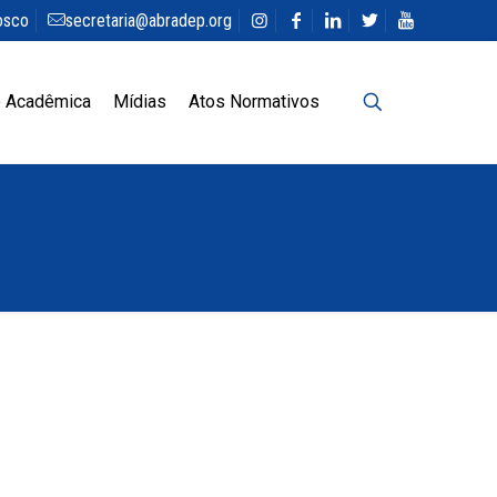
osco
secretaria@abradep.org
 Acadêmica
Mídias
Atos Normativos