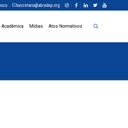
osco
secretaria@abradep.org
 Acadêmica
Mídias
Atos Normativos