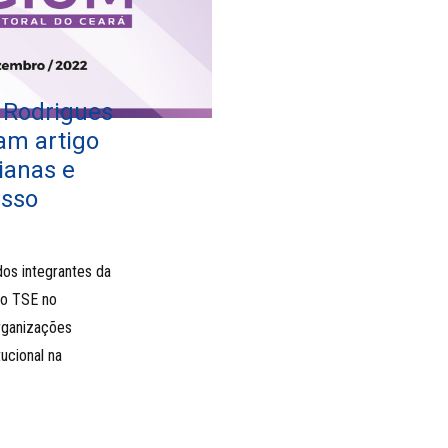
 Rodrigues
am artigo
ianas e
esso
dos integrantes da
do TSE no
rganizações
ucional na