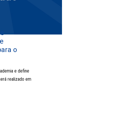
de
 e
ara o
cademia e define
 será realizado em