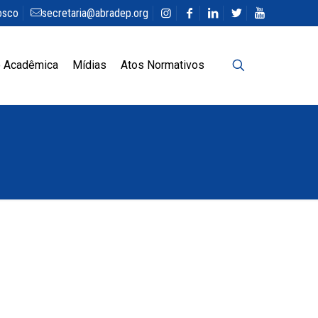
osco
secretaria@abradep.org
 Acadêmica
Mídias
Atos Normativos